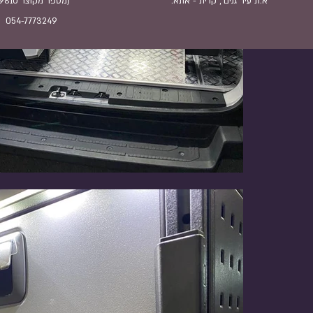
א.ת עיר גנים , קרית - אתא.
(מספר מקוצר 9810*)
054-7773249