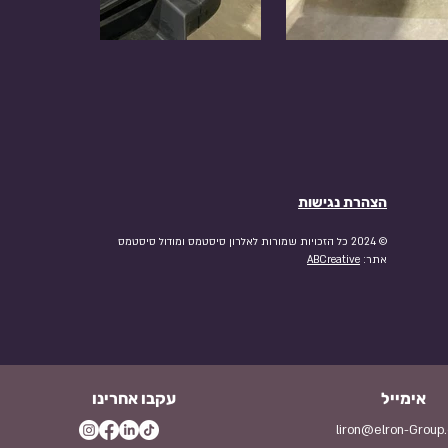
הצהרת נגישות
© 2024 כל הזכויות שמורות לאלרון סיסטמס ומודול סיסטמס
אתר:
ABCreative
אימייל
עקבו אחרינו
liron@elron-Group.c