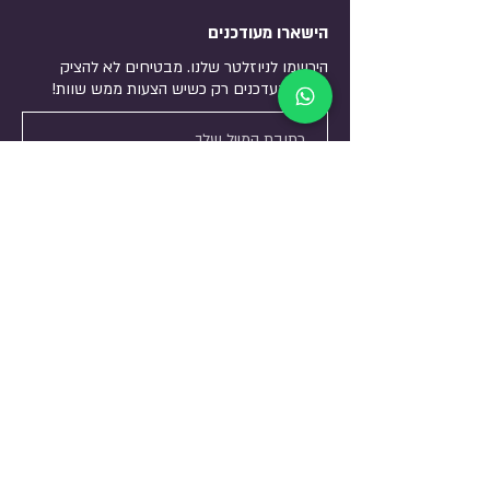
הישארו מעודכנים
הירשמו לניוזלטר שלנו. מבטיחים לא להציק
אנחנו מעדכנים רק כשיש הצעות ממש שוות!
שליחה
כתובת
התעשיה 54 , מתחם 707
א.ת עיר גנים , קרית - אתא.
טלפונים
074-7024370