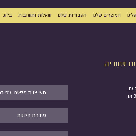
לינו
המוצרים שלנו
העבודות שלנו
שאלות ותשובות
בלוג
ם שוודיה
סעת
תאי צוות מלאים ע"פ ד
צוות גדול מ-3 אנשים. לצורך כך ניתן להוסיף מושבים (3 או
פתיחת חלונות