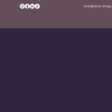
liron@elron-Group.c