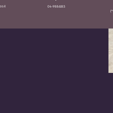
o.il
04-9886183